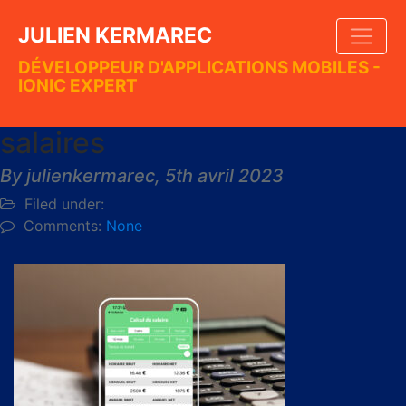
JULIEN KERMAREC
DÉVELOPPEUR D'APPLICATIONS MOBILES -
IONIC EXPERT
salaires
By julienkermarec,
5th avril 2023
Filed under:
Comments:
None