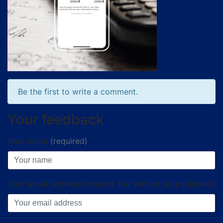
Be the first to write a comment.
Your feedback
Your name
(required)
Your email address(required, but will not be published)