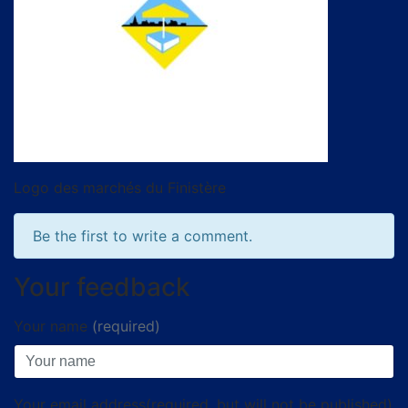
Logo des marchés du Finistère
Be the first to write a comment.
Your feedback
Your name
(required)
Your email address(required, but will not be published)