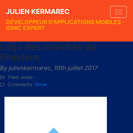
JULIEN KERMAREC
DÉVELOPPEUR D'APPLICATIONS MOBILES -
IONIC EXPERT
Logo des marchés du
Finistère
By julienkermarec,
10th juillet 2017
Filed under:
Comments:
None