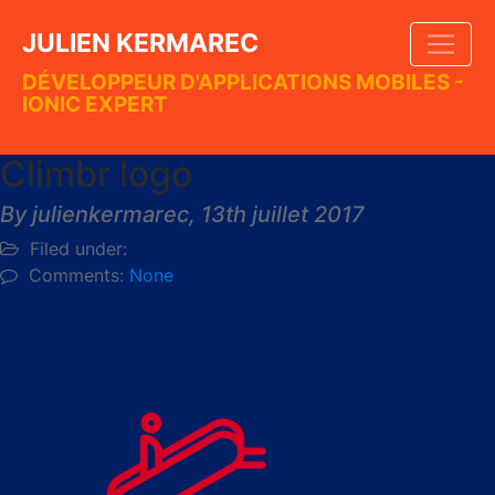
JULIEN KERMAREC
DÉVELOPPEUR D'APPLICATIONS MOBILES -
IONIC EXPERT
Climbr logo
By julienkermarec,
13th juillet 2017
Filed under:
Comments:
None