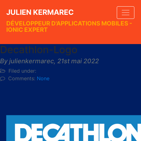
JULIEN KERMAREC
DÉVELOPPEUR D'APPLICATIONS MOBILES -
IONIC EXPERT
Decathlon-Logo
By julienkermarec,
21st mai 2022
Filed under:
Comments:
None